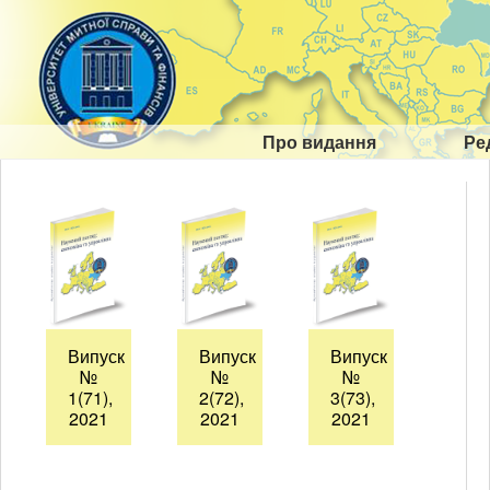
Про видання
Ре
Випуск
Випуск
Випуск
№
№
№
1(71),
2(72),
3(73),
2021
2021
2021