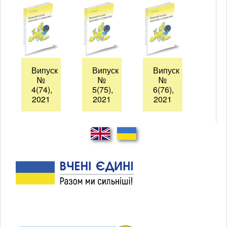
Випуск
Випуск
Випуск
№
№
№
4(74),
5(75),
6(76),
2021
2021
2021